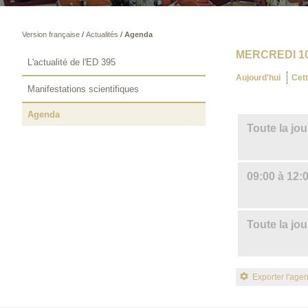
Version française
/
Actualités
/
Agenda
MERCREDI 10
L'actualité de l'ED 395
Aujourd'hui
Cet
Manifestations scientifiques
Agenda
Toute la jo
09:00 à 12:
Toute la jo
Exporter l'age