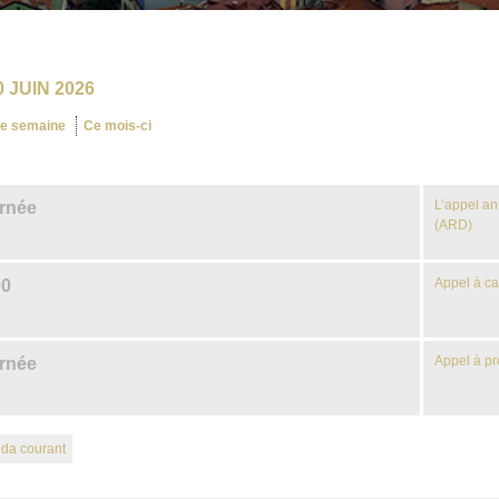
 JUIN 2026
te semaine
Ce mois-ci
L’appel an
urnée
(ARD)
Appel à ca
00
Appel à pr
urnée
nda courant