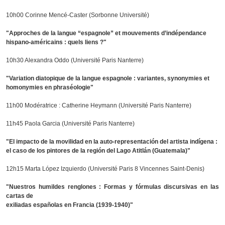
10h00 Corinne Mencé-Caster (Sorbonne Université)
"Approches de la langue “espagnole” et mouvements d’indépendance
hispano-américains : quels liens ?"
10h30 Alexandra Oddo (Université Paris Nanterre)
"Variation diatopique de la langue espagnole : variantes, synonymies et
homonymies en phraséologie"
11h00 Modératrice : Catherine Heymann (Université Paris Nanterre)
11h45 Paola Garcia (Université Paris Nanterre)
"El impacto de la movilidad en la auto-representación del artista indígena :
el caso de los pintores de la región del Lago Atitlán (Guatemala)"
12h15 Marta López Izquierdo (Université Paris 8 Vincennes Saint-Denis)
"Nuestros humildes renglones : Formas y fórmulas discursivas en las
cartas de
exiliadas españolas en Francia (1939-1940)"